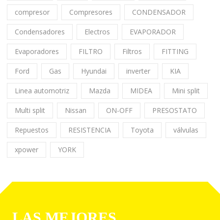
compresor
Compresores
CONDENSADOR
Condensadores
Electros
EVAPORADOR
Evaporadores
FILTRO
Filtros
FITTING
Ford
Gas
Hyundai
inverter
KIA
Linea automotriz
Mazda
MIDEA
Mini split
Multi split
Nissan
ON-OFF
PRESOSTATO
Repuestos
RESISTENCIA
Toyota
válvulas
xpower
YORK
LAS MEJORES