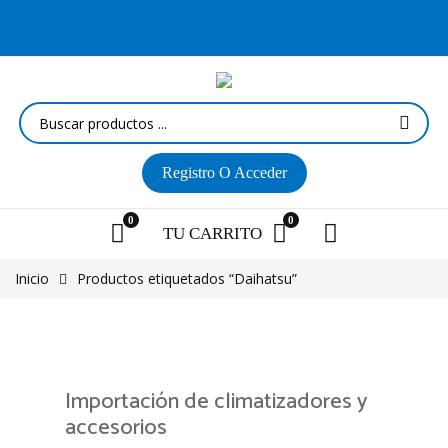
¡Las mejores MARCAS a los mejores PRECIOS! Envíos a NIVEL
NACIONAL
Registro
O Acceder
0
0
TU
CARRITO
Inicio
Productos etiquetados “Daihatsu”
Importación de climatizadores y
accesorios