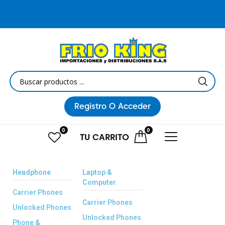
¡Las mejores MARCAS a los mejores PRECIOS! Envíos a NIVEL
NACIONAL
Registro
O Acceder
0
0
TU
CARRITO
Headphone
Laptop &
Computer
Carrier Phones
Carrier Phones
Unlocked Phones
Unlocked Phones
Phone &