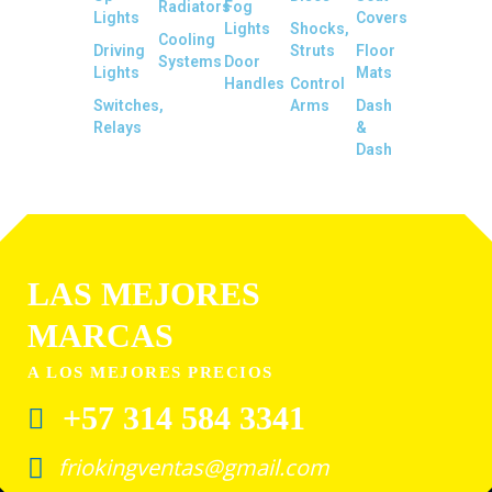
Radiators
Fog
Lights
Covers
Lights
Shocks,
Cooling
Driving
Struts
Floor
Systems
Door
Lights
Mats
Handles
Control
Switches,
Arms
Dash
Relays
&
Dash
LAS MEJORES
MARCAS
A LOS MEJORES PRECIOS
+57 314 584 3341
friokingventas@gmail.com