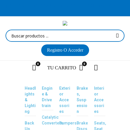
¡Las mejores MARCAS a los mejores PRECIOS! Envíos a NIVEL
NACIONAL
Registro
O Acceder
0
0
TU
CARRITO
Headl
Engin
Exteri
Brake
Interi
ights
e &
or
s,
or
&
Drive
Acce
Susp
Acce
Lighti
train
ssori
ensio
ssori
ng
es
n
es
Catalytic
Back
Converters
Bumpers
Brake
Seats,
Up
Discs
Seat