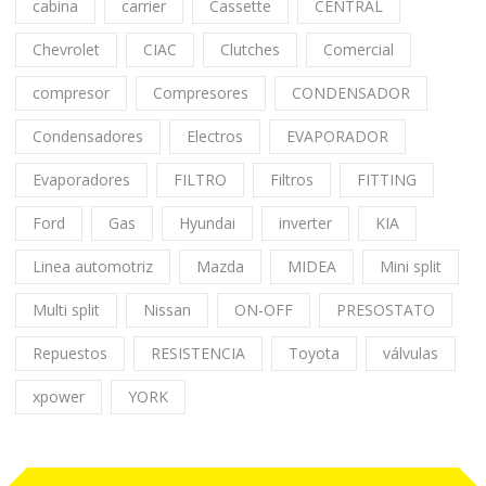
cabina
carrier
Cassette
CENTRAL
Chevrolet
CIAC
Clutches
Comercial
compresor
Compresores
CONDENSADOR
Condensadores
Electros
EVAPORADOR
Evaporadores
FILTRO
Filtros
FITTING
Ford
Gas
Hyundai
inverter
KIA
Linea automotriz
Mazda
MIDEA
Mini split
Multi split
Nissan
ON-OFF
PRESOSTATO
Repuestos
RESISTENCIA
Toyota
válvulas
xpower
YORK