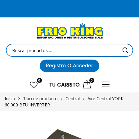
¡Las mejores MARCAS a los mejores PRECIOS! Envíos a NIVEL
NACIONAL
Registro
O Acceder
0
0
TU
CARRITO
Inicio
Tipo de producto
Central
Aire Central YORK
60.000 BTU INVERTER