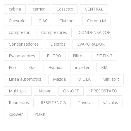
cabina
carrier
Cassette
CENTRAL
Chevrolet
CIAC
Clutches
Comercial
compresor
Compresores
CONDENSADOR
Condensadores
Electros
EVAPORADOR
Evaporadores
FILTRO
Filtros
FITTING
Ford
Gas
Hyundai
inverter
KIA
Linea automotriz
Mazda
MIDEA
Mini split
Multi split
Nissan
ON-OFF
PRESOSTATO
Repuestos
RESISTENCIA
Toyota
válvulas
xpower
YORK