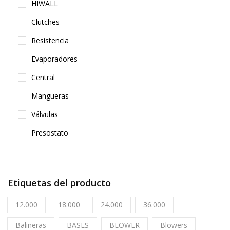
HIWALL
Clutches
Resistencia
Evaporadores
Central
Mangueras
Válvulas
Presostato
Etiquetas del producto
12.000
18.000
24.000
36.000
Balineras
BASES
BLOWER
Blowers