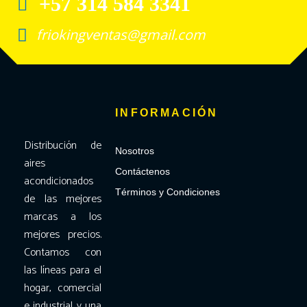
+57 314 584 3341
friokingventas@gmail.com
INFORMACIÓN
Distribución de
Nosotros
aires
Contáctenos
acondicionados
Términos y Condiciones
de las mejores
marcas a los
mejores precios.
Contamos con
las líneas para el
hogar, comercial
e industrial y una