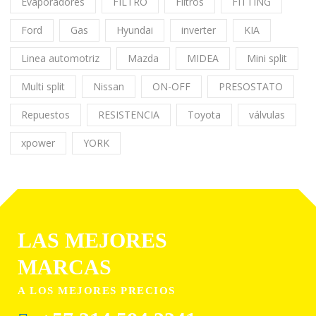
Evaporadores
FILTRO
Filtros
FITTING
Ford
Gas
Hyundai
inverter
KIA
Linea automotriz
Mazda
MIDEA
Mini split
Multi split
Nissan
ON-OFF
PRESOSTATO
Repuestos
RESISTENCIA
Toyota
válvulas
xpower
YORK
LAS MEJORES
MARCAS
A LOS MEJORES PRECIOS