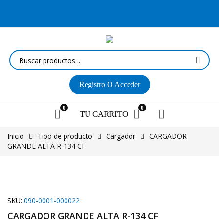
¡Las mejores MARCAS a los mejores PRECIOS! Envíos a NIVEL
NACIONAL
Registro
O Acceder
0
0
TU
CARRITO
Inicio
Tipo de producto
Cargador
CARGADOR
GRANDE ALTA R-134 CF
SKU:
090-0001-000022
CARGADOR GRANDE ALTA R-134 CF