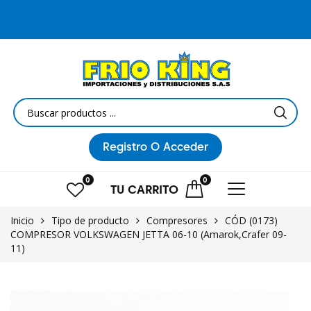
¡Las mejores MARCAS a los mejores PRECIOS! Envíos a NIVEL
NACIONAL
Registro
O Acceder
0
0
TU
CARRITO
Inicio
Tipo de producto
Compresores
CÓD (0173)
COMPRESOR VOLKSWAGEN JETTA 06-10 (Amarok,Crafer 09-
11)