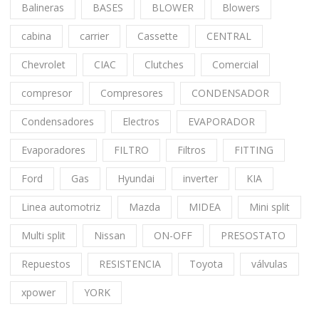
Balineras
BASES
BLOWER
Blowers
cabina
carrier
Cassette
CENTRAL
Chevrolet
CIAC
Clutches
Comercial
compresor
Compresores
CONDENSADOR
Condensadores
Electros
EVAPORADOR
Evaporadores
FILTRO
Filtros
FITTING
Ford
Gas
Hyundai
inverter
KIA
Linea automotriz
Mazda
MIDEA
Mini split
Multi split
Nissan
ON-OFF
PRESOSTATO
Repuestos
RESISTENCIA
Toyota
válvulas
xpower
YORK