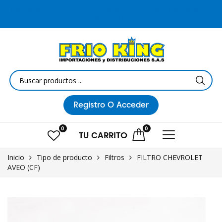
¡Las mejores MARCAS a los mejores PRECIOS! Envíos a NIVEL
NACIONAL
Registro
O Acceder
0
0
TU
CARRITO
Inicio
Tipo de producto
Filtros
FILTRO CHEVROLET
AVEO (CF)